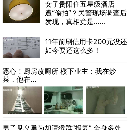
女子贵阳住五星级酒店
遭“偷拍”？民警现场调查后
发现，真相竟是……
11年前刷信用卡200元没还
如今要还这么多！
恶心！厨房改厕所 楼下业主：我在炒
菜，他在...
男子见义勇为却遭猴群“报复” 全身多处