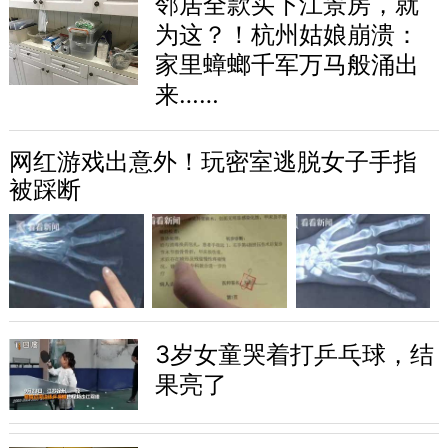
邻居全款买下江景房，就
为这？！杭州姑娘崩溃：
家里蟑螂千军万马般涌出
来……
网红游戏出意外！玩密室逃脱女子手指
被踩断
3岁女童哭着打乒乓球，结
果亮了