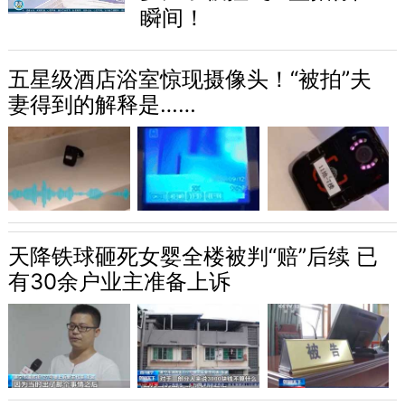
瞬间！
五星级酒店浴室惊现摄像头！“被拍”夫
妻得到的解释是……
天降铁球砸死女婴全楼被判“赔”后续 已
有30余户业主准备上诉