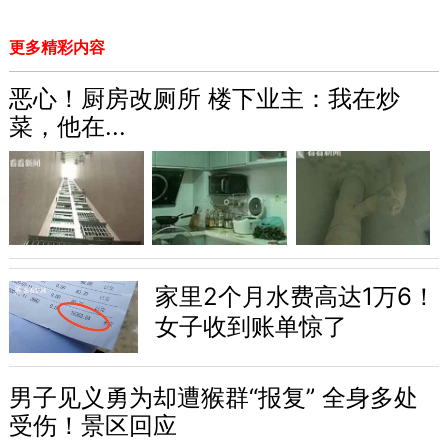
更多精彩内容
恶心！厨房改厕所 楼下业主：我在炒
菜，他在...
家里2个月水费高达1万6！
女子收到账单惊了
男子见义勇为却遭猴群“报复” 全身多处
受伤！景区回应