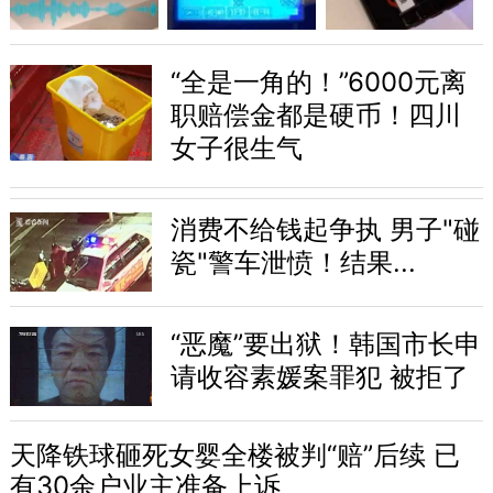
“全是一角的！”6000元离
职赔偿金都是硬币！四川
女子很生气
消费不给钱起争执 男子"碰
瓷"警车泄愤！结果...
“恶魔”要出狱！韩国市长申
请收容素媛案罪犯 被拒了
天降铁球砸死女婴全楼被判“赔”后续 已
有30余户业主准备上诉