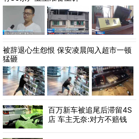
被辞退心生怨恨 保安凌晨闯入超市一顿
猛砸
百万新车被追尾后滞留4S
店 车主无奈:对方不赔钱