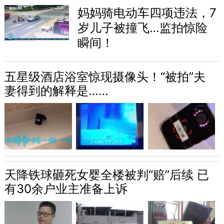
妈妈骑电动车四项违法，7
岁儿子被撞飞…监拍惊险
瞬间！
五星级酒店浴室惊现摄像头！“被拍”夫
妻得到的解释是……
天降铁球砸死女婴全楼被判“赔”后续 已
有30余户业主准备上诉