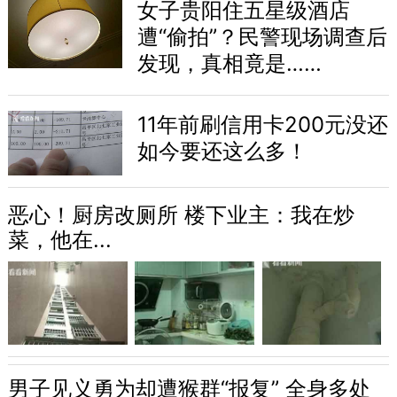
女子贵阳住五星级酒店
遭“偷拍”？民警现场调查后
发现，真相竟是……
11年前刷信用卡200元没还
如今要还这么多！
恶心！厨房改厕所 楼下业主：我在炒
菜，他在...
男子见义勇为却遭猴群“报复” 全身多处