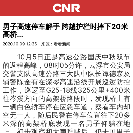
男子高速停车解手 跨越护栏时摔下20米
高桥...
2020.10.09 12:36
来源：看看新闻
10月5日正是高速公路国庆中秋双节
的返程高峰，08时05分许，云浮市公安局
交警支队高速公路三大队中队长谭德森及
辅警陈金有在深岑高速沿线开展巡逻防控
工作，巡逻至G25-18线325公里+400米
往岑溪方向的高架桥路段时，发现桥上有
一辆白色轿车停在应急车道，察看车内却
空无一人，随后民警在停车位置往下20多
米深的高架桥底发现一名男子仰躺在地
上，初步观察和大声呼喊后，仍未见男子