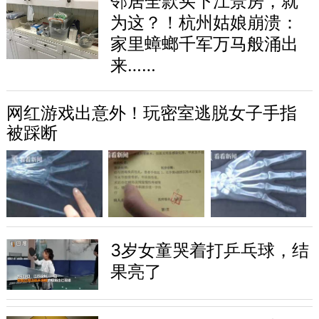
邻居全款买下江景房，就
为这？！杭州姑娘崩溃：
家里蟑螂千军万马般涌出
来……
网红游戏出意外！玩密室逃脱女子手指
被踩断
3岁女童哭着打乒乓球，结
果亮了