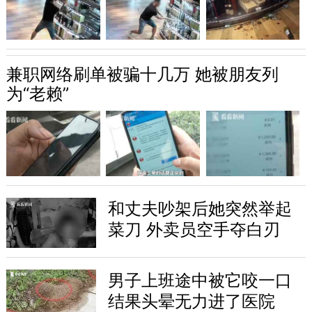
兼职网络刷单被骗十几万 她被朋友列
为“老赖”
和丈夫吵架后她突然举起
菜刀 外卖员空手夺白刃
男子上班途中被它咬一口
结果头晕无力进了医院