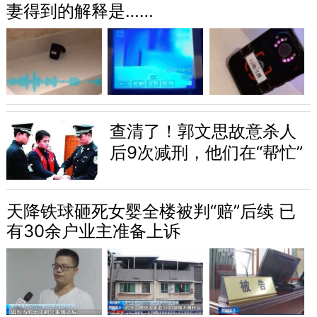
妻得到的解释是……
查清了！郭文思故意杀人
后9次减刑，他们在“帮忙”
天降铁球砸死女婴全楼被判“赔”后续 已
有30余户业主准备上诉