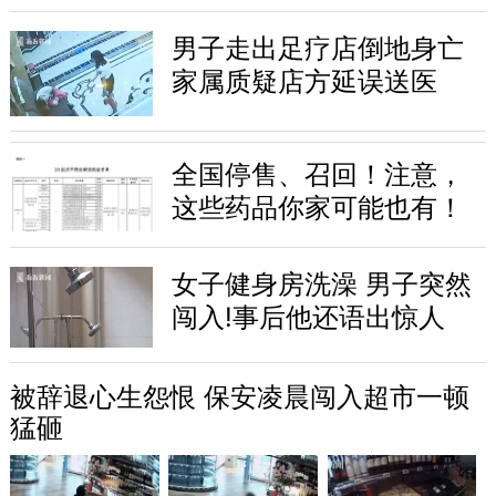
男子走出足疗店倒地身亡
家属质疑店方延误送医
全国停售、召回！注意，
这些药品你家可能也有！
女子健身房洗澡 男子突然
闯入!事后他还语出惊人
被辞退心生怨恨 保安凌晨闯入超市一顿
猛砸