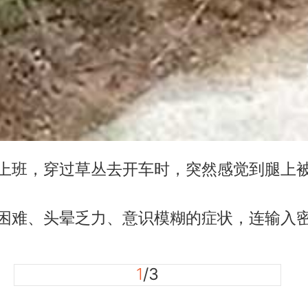
班，穿过草丛去开车时，突然感觉到腿上被
难、头晕乏力、意识模糊的症状，连输入密
1
/3