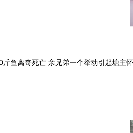
00斤鱼离奇死亡 亲兄弟一个举动引起塘主