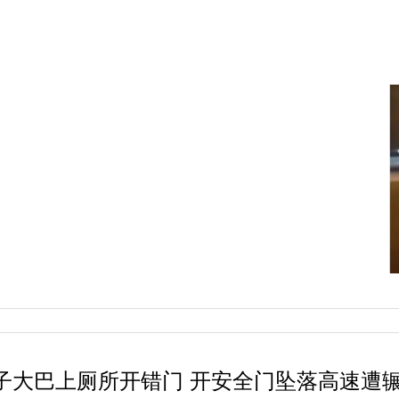
子大巴上厕所开错门 开安全门坠落高速遭