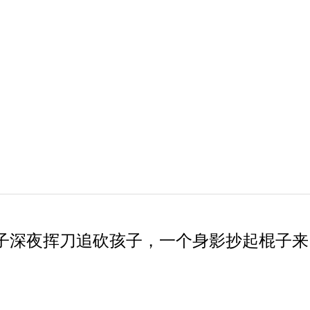
子深夜挥刀追砍孩子，一个身影抄起棍子来