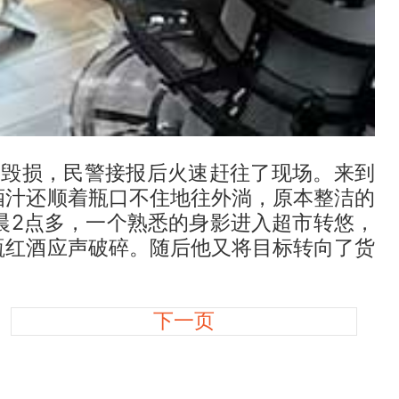
毁损，民警接报后火速赶往了现场。来到
酒汁还顺着瓶口不住地往外淌，原本整洁的
晨2点多，一个熟悉的身影进入超市转悠，
瓶红酒应声破碎。随后他又将目标转向了货
下一页