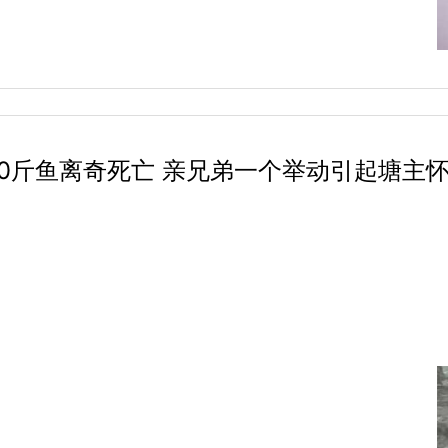
00斤鱼离奇死亡 亲兄弟一个举动引起塘主