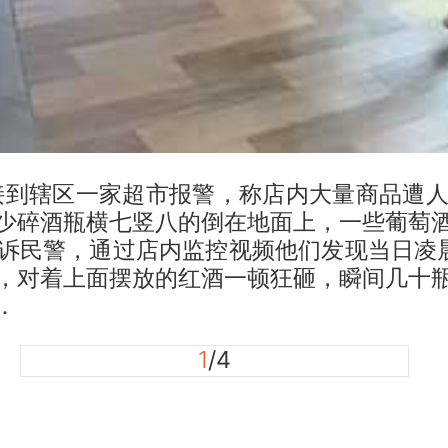
接到辖区一家超市报警，称店内大量商品遭人
少碎酒瓶横七竖八的倒在地面上，一些葡萄
诉民警，通过店内监控视频他们发现当日凌
，对着上面摆放的红酒一顿狂砸，瞬间几十
…
1
/4