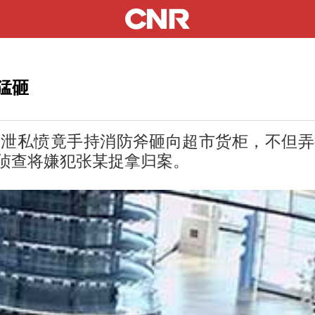
猛砸
私愤竟手持消防斧砸向超市货柜，不但弄
侦查将嫌犯张某捉拿归案。