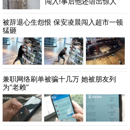
闯入!事后他还语出惊人
被辞退心生怨恨 保安凌晨闯入超市一顿
猛砸
兼职网络刷单被骗十几万 她被朋友列
为“老赖”