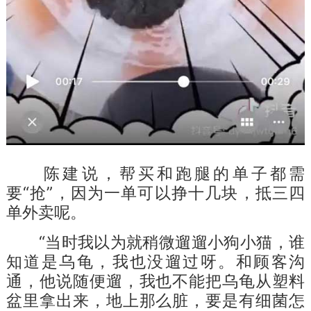
陈建说，帮买和跑腿的单子都需
要“抢”，因为一单可以挣十几块，抵三四
单外卖呢。
“当时我以为就稍微遛遛小狗小猫，谁
知道是乌龟，我也没遛过呀。和顾客沟
通，他说随便遛，我也不能把乌龟从塑料
盆里拿出来，地上那么脏，要是有细菌怎