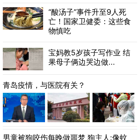
“酸汤子”事件升至9人死
亡！国家卫健委：这些食
物慎吃
宝妈教5岁孩子写作业 结
果母子俩边哭边做...
青岛疫情，与医院有关？
男童被狗咬伤每晚做噩梦 狗主人:像蚊