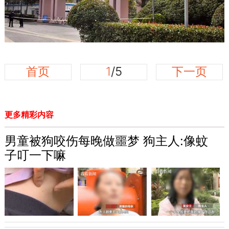
首页
1
/5
下一页
更多精彩内容
男童被狗咬伤每晚做噩梦 狗主人:像蚊
子叮一下嘛