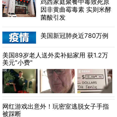
鸡西家庭聚餐中毒致死原
因非黄曲霉毒素 实则米酵
菌酸引发
美国新冠肺炎近780万例
美国89岁老人送外卖补贴家用 获1.2万
美元"小费"
网红游戏出意外！玩密室逃脱女子手指
被踩断