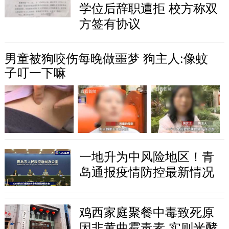
学位后辞职遭拒 校方称双
方签有协议
男童被狗咬伤每晚做噩梦 狗主人:像蚊
子叮一下嘛
一地升为中风险地区！青
岛通报疫情防控最新情况
鸡西家庭聚餐中毒致死原
因非黄曲霉毒素 实则米酵