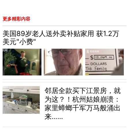
更多精彩内容
美国89岁老人送外卖补贴家用 获1.2万
美元"小费"
邻居全款买下江景房，就
为这？！杭州姑娘崩溃：
家里蟑螂千军万马般涌出
来……