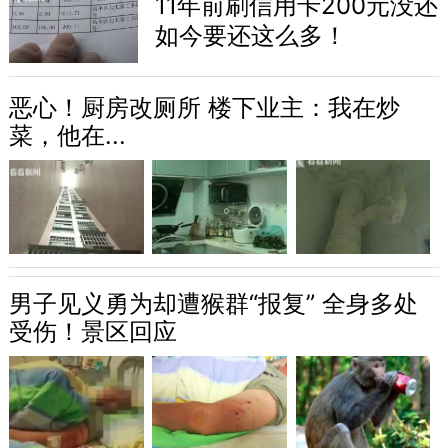
11年前刷信用卡200元没还
如今要还这么多！
恶心！厨房改厕所 楼下业主：我在炒
菜，他在...
男子见义勇为却遭猴群“报复” 全身多处
受伤！景区回应