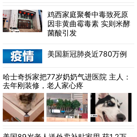
鸡西家庭聚餐中毒致死原
因非黄曲霉毒素 实则米酵
菌酸引发
美国新冠肺炎近780万例
哈士奇拆家把77岁奶奶气进医院 主人：
去年刚装修，老人家心疼
美国89岁老人送外卖补贴家用 获1.2万