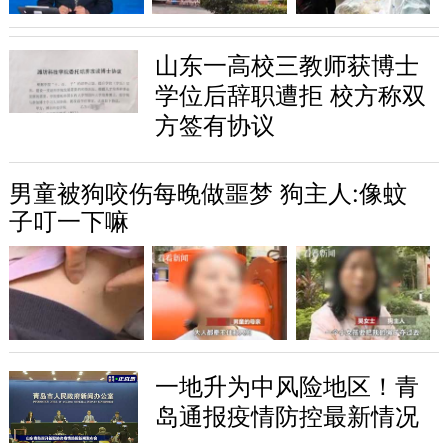
山东一高校三教师获博士
学位后辞职遭拒 校方称双
方签有协议
男童被狗咬伤每晚做噩梦 狗主人:像蚊
子叮一下嘛
一地升为中风险地区！青
岛通报疫情防控最新情况