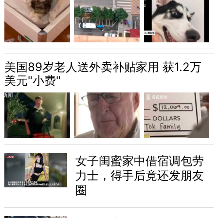
美国89岁老人送外卖补贴家用 获1.2万
美元"小费"
女子闺蜜家中借宿调包劳
力士，得手后竟还发朋友
圈