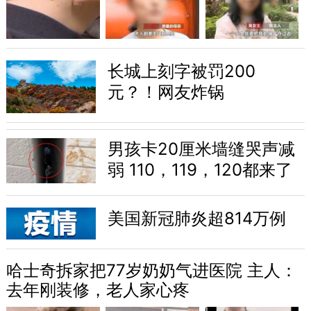
长城上刻字被罚200
元？！网友炸锅
男孩卡20厘米墙缝哭声减
弱 110，119，120都来了
美国新冠肺炎超814万例
哈士奇拆家把77岁奶奶气进医院 主人：
去年刚装修，老人家心疼