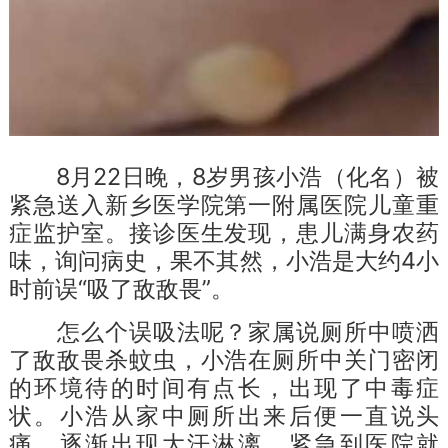
8月22日晚，8岁男孩小浩（化名）被
紧急送入新乡医学院第一附属医院儿童重
症监护室。接诊医生发现，患儿满身农药
味，询问病史，果不其然，小浩是大约4小
时前误“吸了敌敌畏”。
怎么个误吸法呢？家属说厕所中喷洒
了敌敌畏杀蚊虫，小浩在厕所中关门密闭
的环境待的时间有点长，出现了中毒症
状。小浩从家中厕所出来后便一直说头
痛、逐渐出现大汗淋漓，紧急到医院就