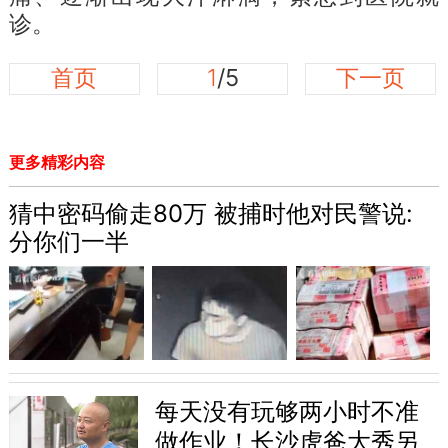
诊。
首页
1
/5
下一页
更多精彩内容
猜中密码偷走80万 被捕时他对民警说:
分你们一半
每天没有玩够两小时不准
做作业！长沙虎爸大秀另