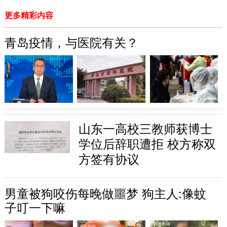
更多精彩内容
青岛疫情，与医院有关？
山东一高校三教师获博士
学位后辞职遭拒 校方称双
方签有协议
男童被狗咬伤每晚做噩梦 狗主人:像蚊
子叮一下嘛