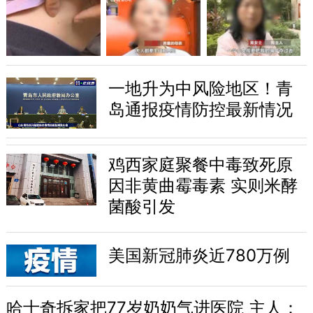
一地升为中风险地区！青
岛通报疫情防控最新情况
鸡西家庭聚餐中毒致死原
因非黄曲霉毒素 实则米酵
菌酸引发
美国新冠肺炎近780万例
哈士奇拆家把77岁奶奶气进医院 主人：