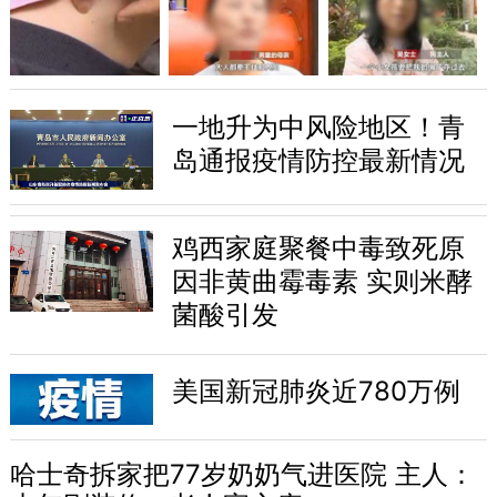
一地升为中风险地区！青
岛通报疫情防控最新情况
鸡西家庭聚餐中毒致死原
因非黄曲霉毒素 实则米酵
菌酸引发
美国新冠肺炎近780万例
哈士奇拆家把77岁奶奶气进医院 主人：