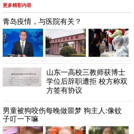
更多精彩内容
青岛疫情，与医院有关？
山东一高校三教师获博士
学位后辞职遭拒 校方称双
方签有协议
男童被狗咬伤每晚做噩梦 狗主人:像蚊
子叮一下嘛