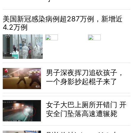
美国新冠感染病例超287万例，新增近
4.2万例
男子深夜挥刀追砍孩子，
一个身影抄起棍子来了
女子大巴上厕所开错门 开
安全门坠落高速遭辗毙