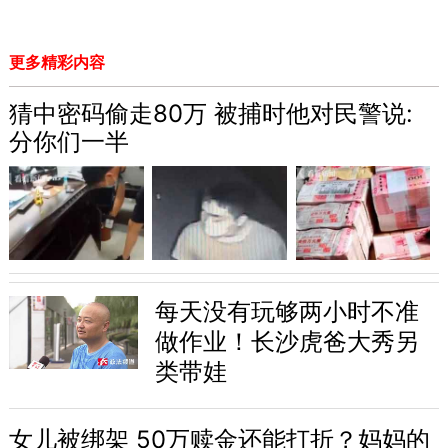
更多精彩内容
猜中密码偷走80万 被捕时他对民警说:
分你们一半
每天没有玩够两小时不准
做作业！长沙虎爸大秀另
类带娃
女儿被绑架 50万赎金还能打折？妈妈的