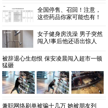
全国停售、召回！注意，
这些药品你家可能也有！
女子健身房洗澡 男子突然
闯入!事后他还语出惊人
被辞退心生怨恨 保安凌晨闯入超市一顿
猛砸
兼职网络刷单被骗十几万 她被朋友列