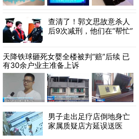
查清了！郭文思故意杀人
后9次减刑，他们在“帮忙”
天降铁球砸死女婴全楼被判“赔”后续 已
有30余户业主准备上诉
男子走出足疗店倒地身亡
家属质疑店方延误送医