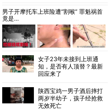
男子开摩托车上班险遭“割喉” 罪魁祸首
竟是…
女子23年未接到上班通
知，是否有人顶替？最新
回应来了
陕西宝鸡一男子酒后摔打
两岁半幼子，孩子经抢救
无效死亡